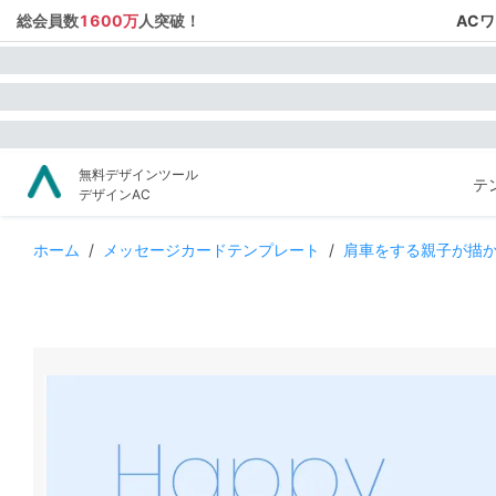
総会員数
1600万
人突破！
AC
無料デザインツール
テ
デザインAC
ホーム
/
メッセージカードテンプレート
/
肩車をする親子が描