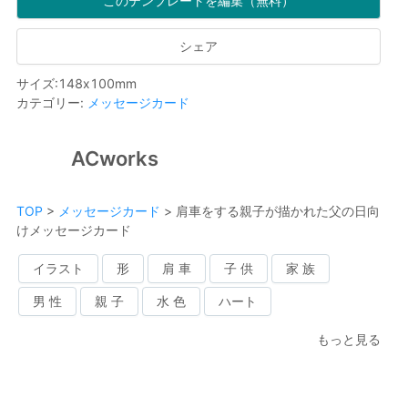
このテンプレートを編集（無料）
シェア
サイズ
:
148
x
100
mm
カテゴリー
:
メッセージカード
ACworks
TOP
>
メッセージカード
>
肩車をする親子が描かれた父の日向
けメッセージカード
イラスト
形
肩 車
子 供
家 族
男 性
親 子
水 色
ハート
もっと見る