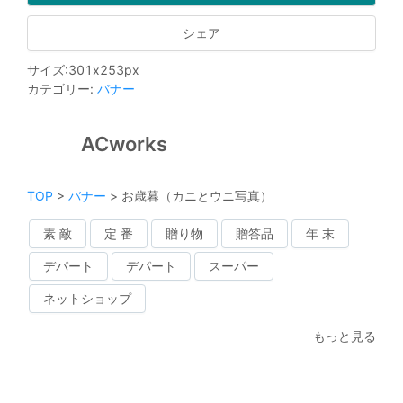
シェア
サイズ
:
301
x
253
px
カテゴリー
:
バナー
ACworks
TOP
>
バナー
>
お歳暮（カニとウニ写真）
素 敵
定 番
贈り物
贈答品
年 末
デパート
デパート
スーパー
ネットショップ
もっと見る