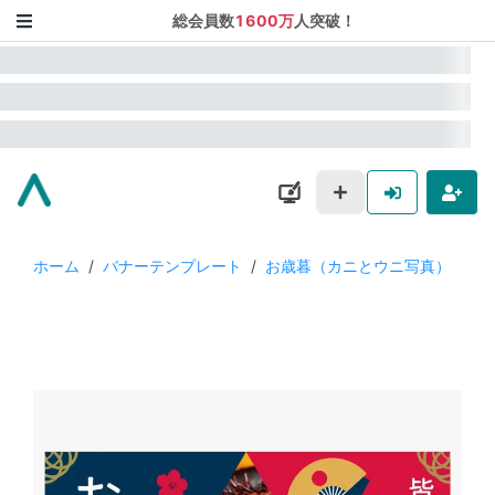
総会員数
1600万
人突破！
ホーム
/
バナーテンプレート
/
お歳暮（カニとウニ写真）