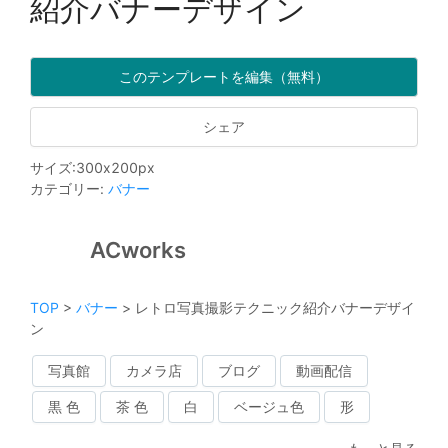
紹介バナーデザイン
このテンプレートを編集（無料）
シェア
サイズ
:
300
x
200
px
カテゴリー
:
バナー
ACworks
TOP
>
バナー
>
レトロ写真撮影テクニック紹介バナーデザイ
ン
写真館
カメラ店
ブログ
動画配信
黒 色
茶 色
白
ベージュ色
形