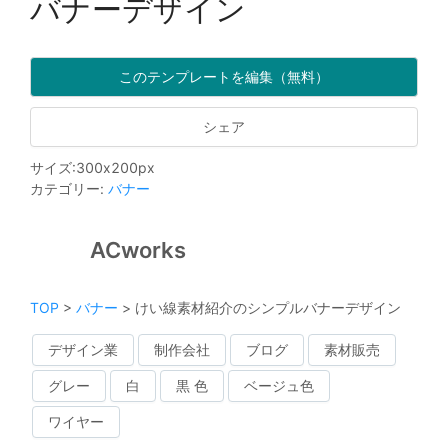
バナーデザイン
このテンプレートを編集（無料）
シェア
サイズ
:
300
x
200
px
カテゴリー
:
バナー
ACworks
TOP
>
バナー
>
けい線素材紹介のシンプルバナーデザイン
デザイン業
制作会社
ブログ
素材販売
グレー
白
黒 色
ベージュ色
ワイヤー