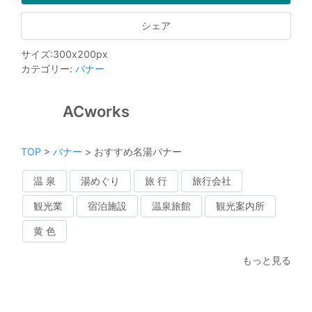
シェア
サイズ
:
300
x
200
px
カテゴリー
:
バナー
ACworks
TOP
>
バナー
>
おすすめ名湯バナー
温 泉
湯めぐり
旅 行
旅行会社
観光業
宿泊施設
温泉旅館
観光案内所
黄 色
もっと見る