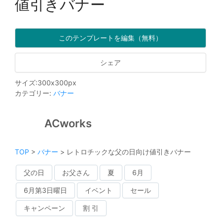
値引きバナー
このテンプレートを編集（無料）
シェア
サイズ
:
300
x
300
px
カテゴリー
:
バナー
ACworks
TOP
>
バナー
>
レトロチックな父の日向け値引きバナー
父の日
お父さん
夏
6月
6月第3日曜日
イベント
セール
キャンペーン
割 引