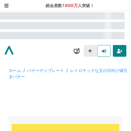
総会員数
1600万
人突破！
ホーム
/
バナーテンプレート
/
レトロチックな父の日向け値引
きバナー