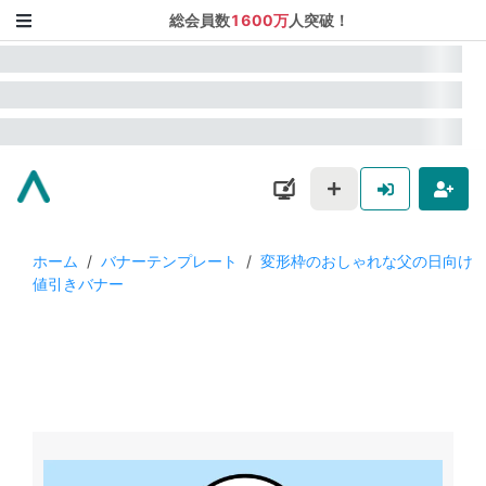
総会員数
1600万
人突破！
ホーム
/
バナーテンプレート
/
変形枠のおしゃれな父の日向け
値引きバナー