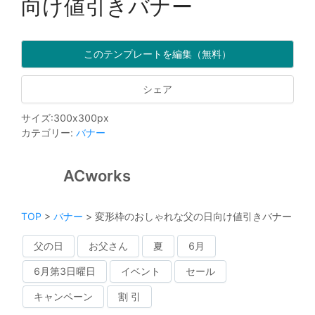
向け値引きバナー
このテンプレートを編集（無料）
シェア
サイズ
:
300
x
300
px
カテゴリー
:
バナー
ACworks
TOP
>
バナー
>
変形枠のおしゃれな父の日向け値引きバナー
父の日
お父さん
夏
6月
6月第3日曜日
イベント
セール
キャンペーン
割 引