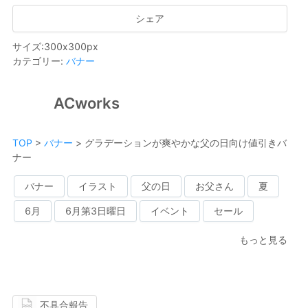
シェア
サイズ
:
300
x
300
px
カテゴリー
:
バナー
ACworks
TOP
>
バナー
>
グラデーションが爽やかな父の日向け値引きバ
ナー
バナー
イラスト
父の日
お父さん
夏
6月
6月第3日曜日
イベント
セール
もっと見る
不具合報告