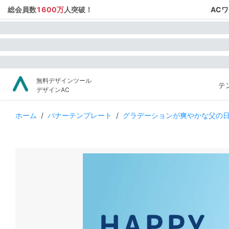
総会員数
1600万
人突破！
AC
無料デザインツール
テ
デザインAC
ホーム
/
バナーテンプレート
/
グラデーションが爽やかな父の