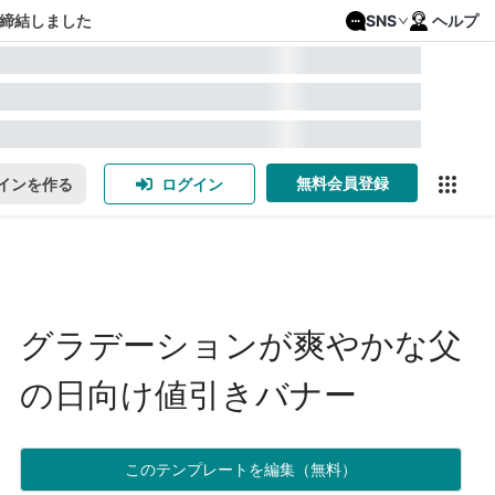
締結しました
SNS
ヘルプ
無料会員登録
インを作る
ログイン
グラデーションが爽やかな父
の日向け値引きバナー
このテンプレートを編集（無料）