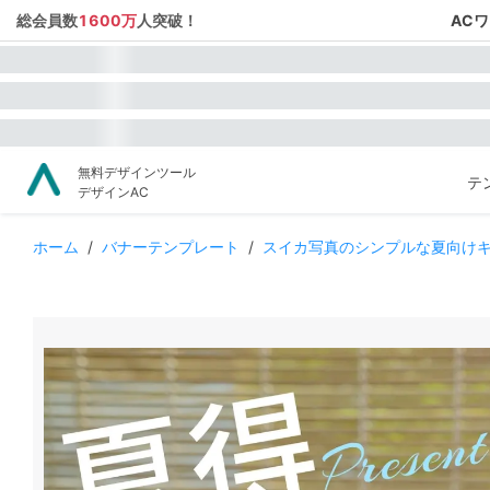
総会員数
1600万
人突破！
AC
無料デザインツール
テ
デザインAC
ホーム
/
バナーテンプレート
/
スイカ写真のシンプルな夏向け