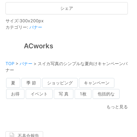
シェア
サイズ
:
300
x
200
px
カテゴリー
:
バナー
ACworks
TOP
>
バナー
>
スイカ写真のシンプルな夏向けキャンペーンバ
ナー
夏
季 節
ショッピング
キャンペーン
お得
イベント
写 真
1枚
包括的な
もっと見る
不具合報告