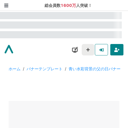
総会員数
1600万
人突破！
ホーム
/
バナーテンプレート
/
青い水彩背景の父の日バナー