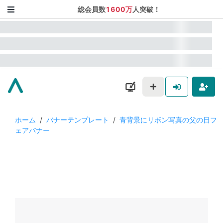
総会員数
1600万
人突破！
ホーム
/
バナーテンプレート
/
青背景にリボン写真の父の日フ
ェアバナー