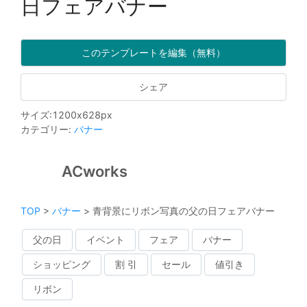
日フェアバナー
このテンプレートを編集（無料）
シェア
サイズ
:
1200
x
628
px
カテゴリー
:
バナー
ACworks
TOP
>
バナー
>
青背景にリボン写真の父の日フェアバナー
父の日
イベント
フェア
バナー
ショッピング
割 引
セール
値引き
リボン