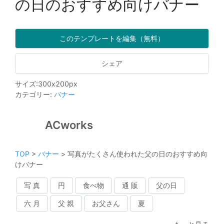
の日のおすすめ向けバナー
このテンプレートを編集（無料）
シェア
サイズ
:
300
x
200
px
カテゴリー
:
バナー
ACworks
TOP
>
バナー
>
写真がたくさん使われた父の日のおすすめ向
けバナー
写 真
円
食べ物
通 販
父の日
六 月
父 親
お父さん
夏