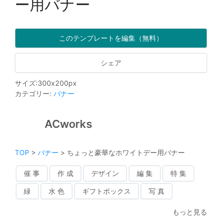
ー用バナー
このテンプレートを編集（無料）
シェア
サイズ
:
300
x
200
px
カテゴリー
:
バナー
ACworks
TOP
>
バナー
>
ちょっと豪華なホワイトデー用バナー
催 事
作 成
デザイン
編 集
特 集
緑
水 色
ギフトボックス
写 真
もっと見る