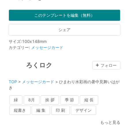
このテンプレートを編集（無料）
シェア
サイズ
:
100
x
148
mm
カテゴリー
:
メッセージカード
ろくロク
フォロー
TOP
>
メッセージカード
>
ひまわり水彩画の暑中見舞いはが
き
緑
8月
挨 拶
季 節
縦 長
縦書き
編 集
印 刷
デザイン
もっと見る