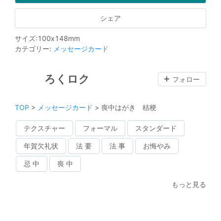
シェア
サイズ
:
100
x
148
mm
カテゴリー
:
メッセージカード
ろくロク
フォロー
TOP
>
メッセージカード
>
喪中はがき 桔梗
テクスチャー
フォーマル
スタンダード
年賀欠礼状
法 要
法 事
お悔やみ
忌 中
喪 中
もっと見る