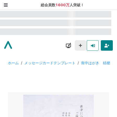
総会員数
1600万
人突破！
ホーム
/
メッセージカードテンプレート
/
喪中はがき 桔梗