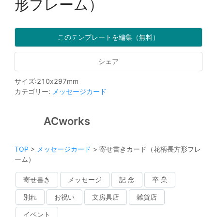
形フレーム）
このテンプレートを編集（無料）
シェア
サイズ
:
210
x
297
mm
カテゴリー
:
メッセージカード
ACworks
TOP
>
メッセージカード
>
寄せ書きカード（花柄長方形フレ
ーム）
寄せ書き
メッセージ
記 念
卒 業
別れ
お祝い
文房具店
雑貨店
イベント