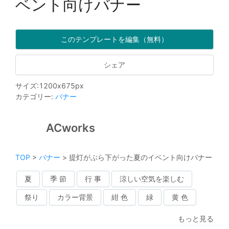
ベント向けバナー
このテンプレートを編集（無料）
シェア
サイズ
:
1200
x
675
px
カテゴリー
:
バナー
ACworks
TOP
>
バナー
>
提灯がぶら下がった夏のイベント向けバナー
夏
季 節
行 事
涼しい空気を楽しむ
祭り
カラー背景
紺 色
緑
黄 色
もっと見る