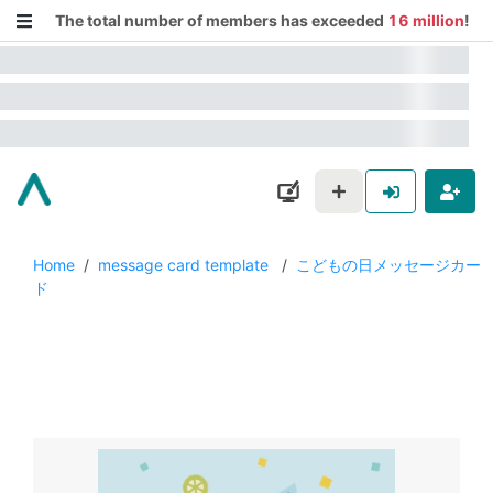
The total number of members has exceeded
16 million
!
Home
/
message card template
/
こどもの日メッセージカー
ド