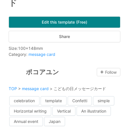
ド
Edit this template (Free)
Share
Size
:
100
x
148
mm
Category
:
message card
ポコアユン
Follow
TOP
>
message card
>
こどもの日メッセージカード
celebration
template
Confetti
simple
Horizontal writing
Vertical
An illustration
Annual event
Japan