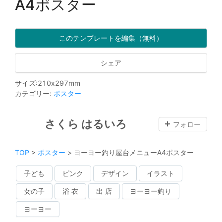
A4ポスター
このテンプレートを編集（無料）
シェア
サイズ
:
210
x
297
mm
カテゴリー
:
ポスター
さくら はるいろ
フォロー
TOP
>
ポスター
>
ヨーヨー釣り屋台メニューA4ポスター
子ども
ピンク
デザイン
イラスト
女の子
浴 衣
出 店
ヨーヨー釣り
ヨーヨー