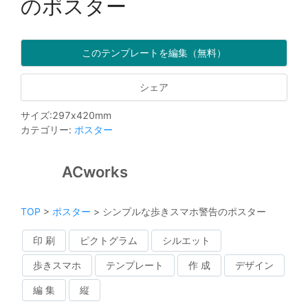
のポスター
このテンプレートを編集（無料）
シェア
サイズ
:
297
x
420
mm
カテゴリー
:
ポスター
ACworks
TOP
>
ポスター
>
シンプルな歩きスマホ警告のポスター
印 刷
ピクトグラム
シルエット
歩きスマホ
テンプレート
作 成
デザイン
編 集
縦