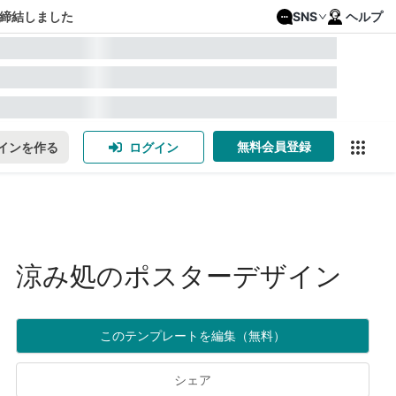
締結しました
SNS
ヘルプ
無料会員登録
インを作る
ログイン
涼み処のポスターデザイン
このテンプレートを編集（無料）
シェア