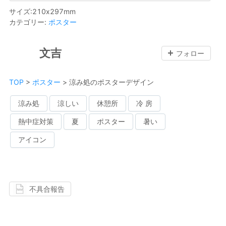
サイズ
:
210
x
297
mm
カテゴリー
:
ポスター
文吉
フォロー
TOP
>
ポスター
>
涼み処のポスターデザイン
涼み処
涼しい
休憩所
冷 房
熱中症対策
夏
ポスター
暑い
アイコン
不具合報告