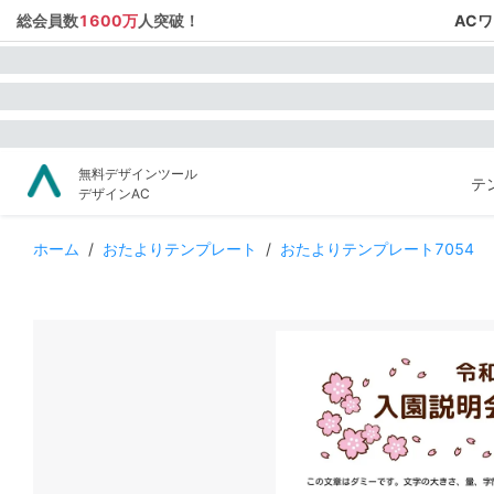
総会員数
1600万
人突破！
AC
無料デザインツール
テ
デザインAC
ホーム
/
おたよりテンプレート
/
おたよりテンプレート7054