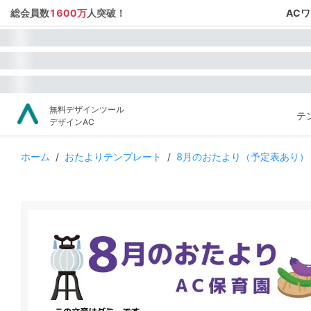
総会員数
1600万
人突破！
AC
無料デザインツール
テ
デザインAC
ホーム
/
おたよりテンプレート
/
8月のおたより（予定表あり）