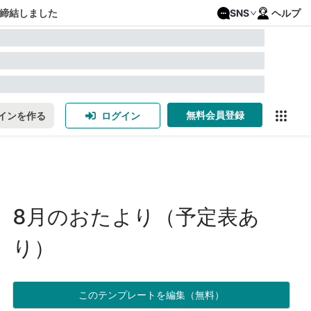
締結しました
SNS
ヘルプ
無料会員登録
インを作る
ログイン
8月のおたより（予定表あ
り）
このテンプレートを編集（無料）