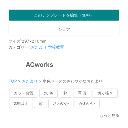
このテンプレートを編集（無料）
シェア
サイズ
:
297
x
210
mm
カテゴリー
:
おたより
学校教育
ACworks
TOP
>
おたより
>
水色ベースのさわやかなおたより
カラー背景
水 色
枠
写 真
切り抜き
2枚以上
紫
さわやか
かわいい
もっと見る