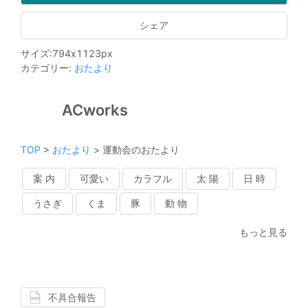
シェア
サイズ
:
794
x
1123
px
カテゴリー
:
おたより
ACworks
TOP
>
おたより
>
運動会のおたより
案 内
可愛い
カラフル
太 陽
日 時
うさぎ
くま
豚
動 物
もっと見る
不具合報告