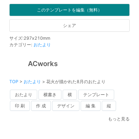
このテンプレートを編集（無料）
シェア
サイズ
:
297
x
210
mm
カテゴリー
:
おたより
ACworks
TOP
>
おたより
>
花火が描かれた8月のおたより
おたより
横書き
横
テンプレート
印 刷
作 成
デザイン
編 集
縦
もっと見る