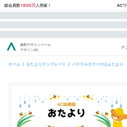
総会員数
1600万
人突破！
AC
無料デザインツール
テ
デザインAC
ホーム
/
おたよりテンプレート
/
パステルカラーのえんだより