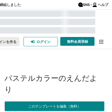
締結しました
SNS
ヘルプ
無料会員登録
インを作る
ログイン
パステルカラーのえんだよ
り
このテンプレートを編集（無料）