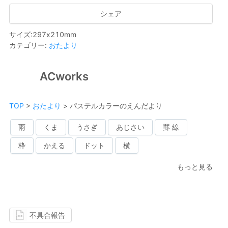
シェア
サイズ
:
297
x
210
mm
カテゴリー
:
おたより
ACworks
TOP
>
おたより
>
パステルカラーのえんだより
雨
くま
うさぎ
あじさい
罫 線
枠
かえる
ドット
横
もっと見る
不具合報告