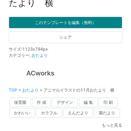
たより 横
このテンプレートを編集（無料）
シェア
サイズ
:
1123
x
794
px
カテゴリー
:
おたより
ACworks
TOP
>
おたより
>
アニマルイラストの11月おたより 横
保育園
作 成
デザイン
編 集
印 刷
かわいい
カラフル
えんだより
園だより
もっと見る