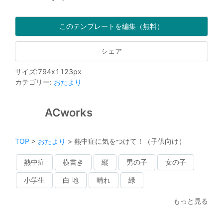
このテンプレートを編集（無料）
シェア
サイズ
:
794
x
1123
px
カテゴリー
:
おたより
ACworks
TOP
>
おたより
>
熱中症に気をつけて！（子供向け）
熱中症
横書き
縦
男の子
女の子
小学生
白 地
晴れ
緑
もっと見る