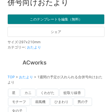
併号向けおたより
このテンプレートを編集（無料）
シェア
サイズ
:
297
x
210
mm
カテゴリー
:
おたより
ACworks
TOP
>
おたより
>
1週間の予定が入れられる合併号向けおた
より
星
カニ
くわがた
蚊取り線香
モチーフ
扇風機
ひまわり
男の子
女の子