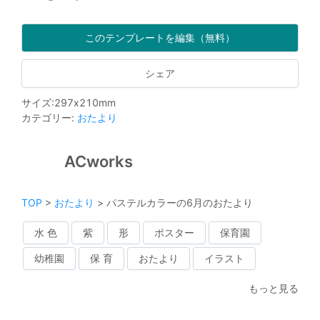
このテンプレートを編集（無料）
シェア
サイズ
:
297
x
210
mm
カテゴリー
:
おたより
ACworks
TOP
>
おたより
>
パステルカラーの6月のおたより
水 色
紫
形
ポスター
保育園
幼稚園
保 育
おたより
イラスト
もっと見る