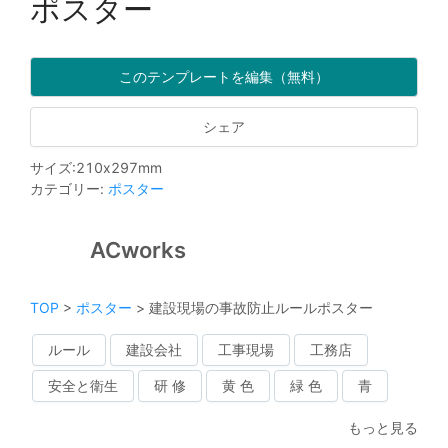
ポスター
このテンプレートを編集（無料）
シェア
サイズ
:
210
x
297
mm
カテゴリー
:
ポスター
ACworks
TOP
>
ポスター
>
建設現場の事故防止ルールポスター
ルール
建設会社
工事現場
工務店
安全と衛生
研 修
黄 色
緑 色
青
もっと見る