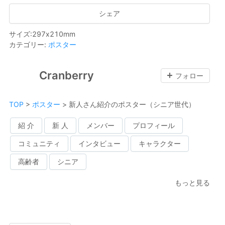
シェア
サイズ
:
297
x
210
mm
カテゴリー
:
ポスター
Cranberry
フォロー
TOP
>
ポスター
>
新人さん紹介のポスター（シニア世代）
紹 介
新 人
メンバー
プロフィール
コミュニティ
インタビュー
キャラクター
高齢者
シニア
もっと見る