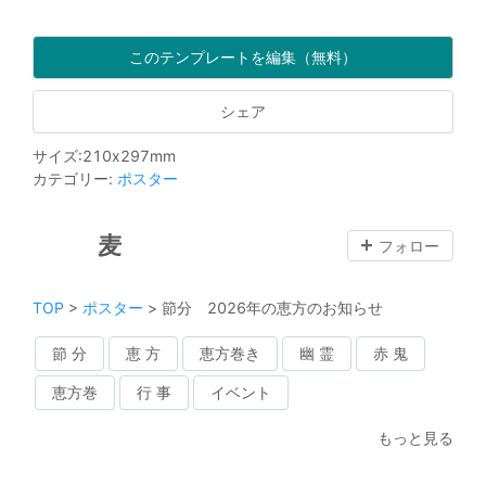
このテンプレートを編集（無料）
シェア
サイズ
:
210
x
297
mm
カテゴリー
:
ポスター
麦
フォロー
TOP
>
ポスター
>
節分 2026年の恵方のお知らせ
節 分
恵 方
恵方巻き
幽 霊
赤 鬼
恵方巻
行 事
イベント
もっと見る