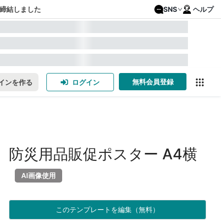
締結しました
SNS
ヘルプ
無料会員登録
インを作る
ログイン
防災用品販促ポスター A4横
AI画像使用
このテンプレートを編集（無料）