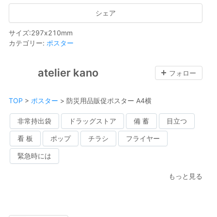
シェア
サイズ
:
297
x
210
mm
カテゴリー
:
ポスター
atelier kano
フォロー
TOP
>
ポスター
>
防災用品販促ポスター A4横
非常持出袋
ドラッグストア
備 蓄
目立つ
看 板
ポップ
チラシ
フライヤー
緊急時には
もっと見る