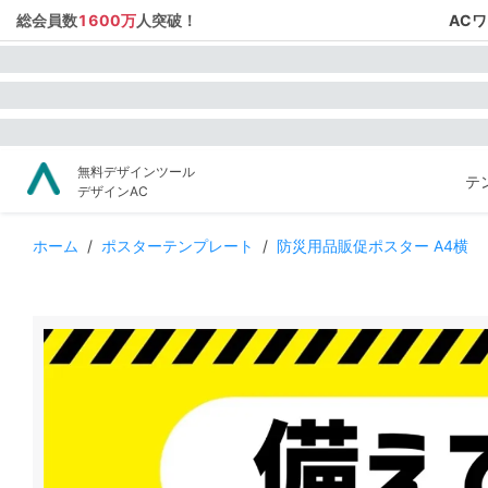
総会員数
1600万
人突破！
AC
無料デザインツール
テ
デザインAC
ホーム
/
ポスターテンプレート
/
防災用品販促ポスター A4横
AI画像使用