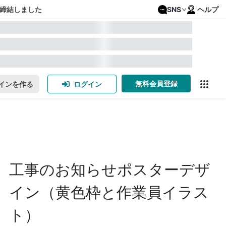
締結しました
SNS
ヘルプ
無料会員登録
インを作る
ログイン
工事のお知らせポスターデザ
イン（黄色枠と作業員イラス
ト）