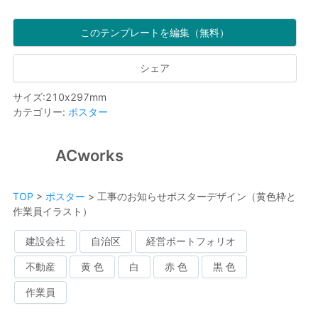
このテンプレートを編集（無料）
シェア
サイズ
:
210
x
297
mm
カテゴリー
:
ポスター
ACworks
TOP
>
ポスター
>
工事のお知らせポスターデザイン（黄色枠と
作業員イラスト）
建設会社
自治区
経営ポートフォリオ
不動産
黄 色
白
赤 色
黒 色
作業員