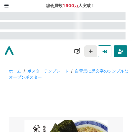
総会員数
1600万
人突破！
ホーム
/
ポスターテンプレート
/
白背景に黒文字のシンプルな
オープンポスター