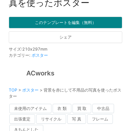
真を使ったポスター
このテンプレートを編集（無料）
シェア
サイズ
:
210
x
297
mm
カテゴリー
:
ポスター
ACworks
TOP
>
ポスター
>
背景を赤にして不用品の写真を使ったポス
ター
未使用のアイテム
衣 類
買 取
中古品
出張査定
リサイクル
写 真
フレーム
きちんとした