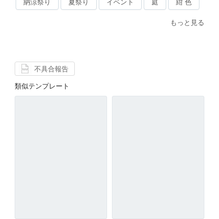
納涼祭り
夏祭り
イベント
庭
紺 色
もっと見る
不具合報告
類似テンプレート