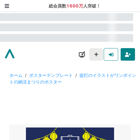
総会員数
1600万
人突破！
ホーム
/
ポスターテンプレート
/
提灯のイラストがワンポイン
トの納涼まつりのポスター