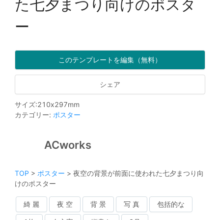
た七夕まつり向けのポスタ
ー
このテンプレートを編集（無料）
シェア
サイズ
:
210
x
297
mm
カテゴリー
:
ポスター
ACworks
TOP
>
ポスター
>
夜空の背景が前面に使われた七夕まつり向
けのポスター
綺 麗
夜 空
背 景
写 真
包括的な