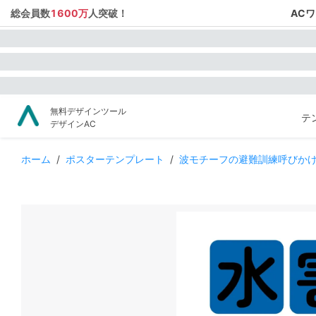
総会員数
1600万
人突破！
AC
無料デザインツール
テ
デザインAC
ホーム
/
ポスターテンプレート
/
波モチーフの避難訓練呼びか