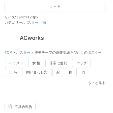
シェア
サイズ
:
794
x
1123
px
カテゴリー
:
ポスター
行政
ACworks
TOP
>
ポスター
>
波モチーフの避難訓練呼びかけのポスター
イラスト
女 性
非常に便利
バッグ
日 時
問い合わせ先
緑
白
円
もっと見る
不具合報告