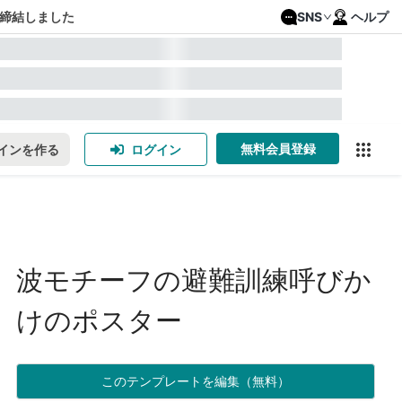
締結しました
SNS
ヘルプ
無料会員登録
インを作る
ログイン
波モチーフの避難訓練呼びか
けのポスター
このテンプレートを編集（無料）