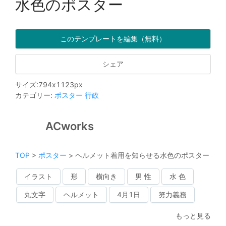
水色のポスター
このテンプレートを編集（無料）
シェア
サイズ
:
794
x
1123
px
カテゴリー
:
ポスター
行政
ACworks
TOP
>
ポスター
>
ヘルメット着用を知らせる水色のポスター
イラスト
形
横向き
男 性
水 色
丸文字
ヘルメット
4月1日
努力義務
もっと見る