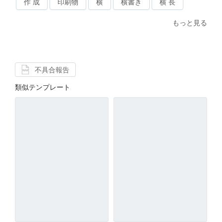
作 成
印刷物
横
横書き
横 長
もっと見る
不具合報告
類似テンプレート