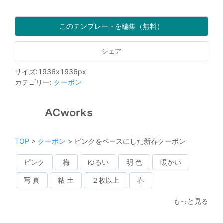
このテンプレートを編集（無料）
シェア
サイズ
:
1936
x
1936
px
カテゴリー
:
クーポン
ACworks
TOP
>
クーポン
>
ピンクをベースにした新春クーポン
ピンク
梅
ゆるい
明 色
暖かい
写 真
粘 土
２枚以上
春
もっと見る