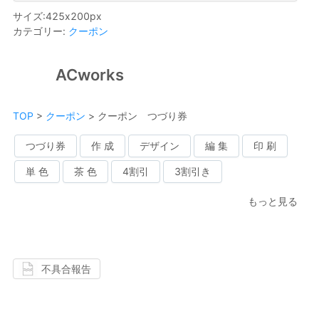
サイズ
:
425
x
200
px
カテゴリー
:
クーポン
ACworks
TOP
>
クーポン
>
クーポン つづり券
つづり券
作 成
デザイン
編 集
印 刷
単 色
茶 色
4割引
3割引き
もっと見る
不具合報告