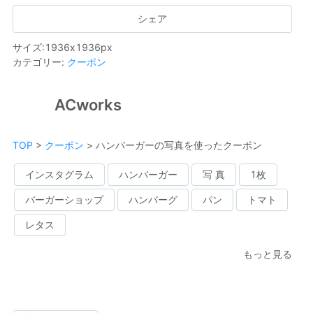
シェア
サイズ
:
1936
x
1936
px
カテゴリー
:
クーポン
ACworks
TOP
>
クーポン
>
ハンバーガーの写真を使ったクーポン
インスタグラム
ハンバーガー
写 真
1枚
バーガーショップ
ハンバーグ
パン
トマト
レタス
もっと見る