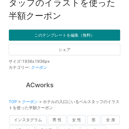
タッフのイラストを使った
半額クーポン
このテンプレートを編集（無料）
シェア
サイズ
:
1936
x
1936
px
カテゴリー
:
クーポン
ACworks
TOP
>
クーポン
>
ホテルの入口にいるベルスタッフのイラス
トを使った半額クーポン
インスタグラム
男 性
女 性
形
全 身