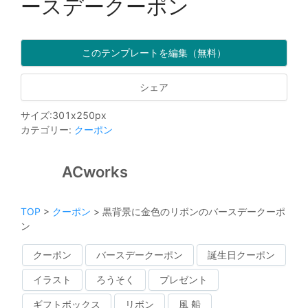
ースデークーポン
このテンプレートを編集（無料）
シェア
サイズ
:
301
x
250
px
カテゴリー
:
クーポン
ACworks
TOP
>
クーポン
>
黒背景に金色のリボンのバースデークーポ
ン
クーポン
バースデークーポン
誕生日クーポン
イラスト
ろうそく
プレゼント
ギフトボックス
リボン
風 船