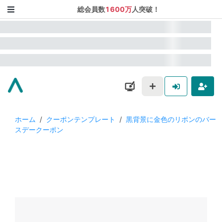
総会員数
1600万
人突破！
ホーム
/
クーポンテンプレート
/
黒背景に金色のリボンのバー
スデークーポン