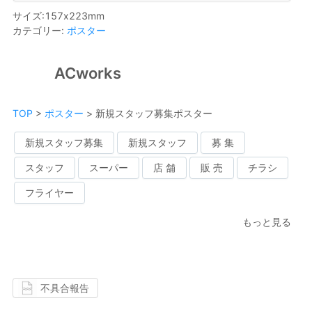
サイズ
:
157
x
223
mm
カテゴリー
:
ポスター
ACworks
TOP
>
ポスター
>
新規スタッフ募集ポスター
新規スタッフ募集
新規スタッフ
募 集
スタッフ
スーパー
店 舗
販 売
チラシ
フライヤー
もっと見る
不具合報告