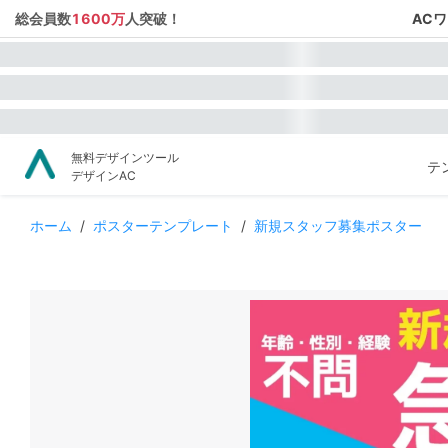
総会員数
1600万
人突破！
AC
無料デザインツール
テ
デザインAC
ホーム
/
ポスターテンプレート
/
新規スタッフ募集ポスター