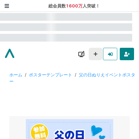
総会員数
1600万
人突破！
ホーム
/
ポスターテンプレート
/
父の日ぬりえイベントポスタ
ー